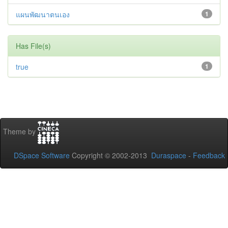
แผนพัฒนาตนเอง
1
Has File(s)
true
1
Theme by
DSpace Software
Copyright © 2002-2013
Duraspace
-
Feedback