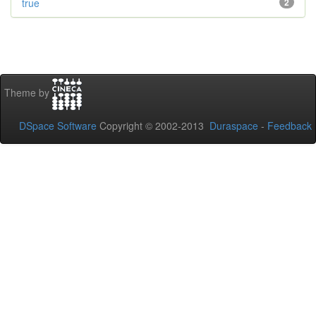
true
2
Theme by
DSpace Software
Copyright © 2002-2013
Duraspace
-
Feedback