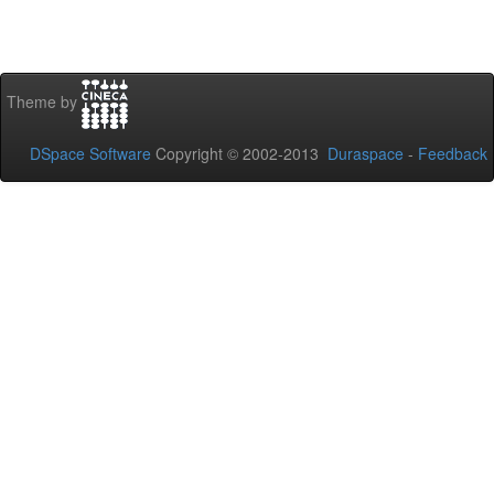
Theme by
DSpace Software
Copyright © 2002-2013
Duraspace
-
Feedback