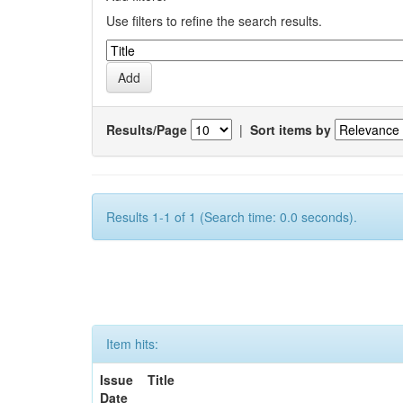
Use filters to refine the search results.
Results/Page
|
Sort items by
Results 1-1 of 1 (Search time: 0.0 seconds).
Item hits:
Issue
Title
Date