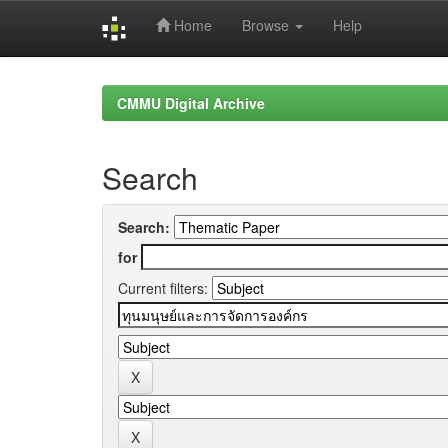
Home
Browse
Help
Skip
navigation
CMMU Digital Archive
Search
Search:
for
Current filters: