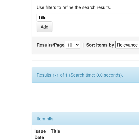
Use filters to refine the search results.
Results/Page
|
Sort items by
Results 1-1 of 1 (Search time: 0.0 seconds).
Item hits:
Issue
Title
Date