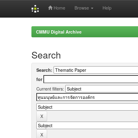
Home
Browse
Help
Skip
navigation
CMMU Digital Archive
Search
Search:
for
Current filters: