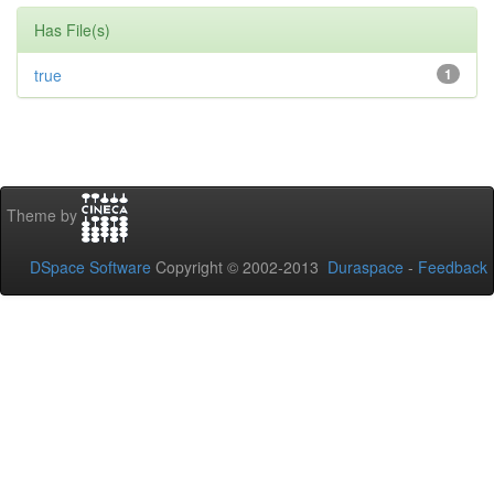
Has File(s)
true
1
Theme by
DSpace Software
Copyright © 2002-2013
Duraspace
-
Feedback