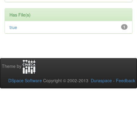
Has File(s)
true
1
Theme by
DSpace Software
Copyright © 2002-2013
Duraspace
-
Feedback