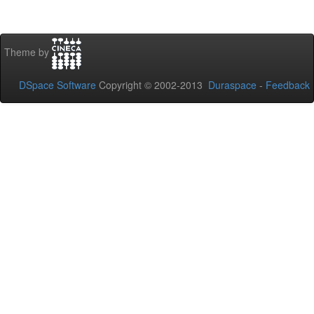
Theme by
DSpace Software
Copyright © 2002-2013
Duraspace
-
Feedback