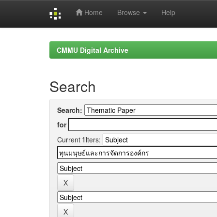
Home
Browse
Help
Skip
navigation
CMMU Digital Archive
Search
Search:
for
Current filters: