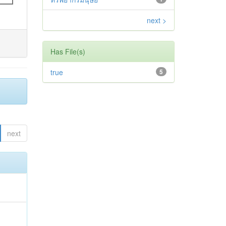
next >
Has File(s)
true
5
next