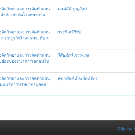
งจิตวิทยาและการจัดทำแผน
มนต์สินี บุญสิงห์
ะจำห้องผ่าตัดโรงพยาบาล
งจิตวิทยาและการจัดทำแผน
กรรวี ศรีวิชัย
 ประเภทธุรกิจโรงแรมระดับ 4
งจิตวิทยาและการจัดทำแผน
วิศิษฎ์สรี ภาวะกุล
อรายย่อยของธนาคารเอกชนใน
งจิตวิทยาและการจัดทำแผน
จุฑาพิพย์ ธีระกิตติจิตร
แผนบริหารทรัพยากรบุคคล
DSpace S