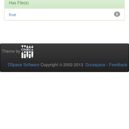
Has File(s)
true
5
Theme by
DSpace Software
Copyright © 2002-2013
Duraspace
-
Feedback