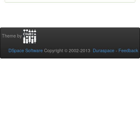
Theme by
DSpace Software
Copyright © 2002-2013
Duraspace
-
Feedback