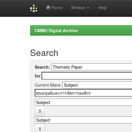
Home
Browse
Help
Skip
navigation
CMMU Digital Archive
Search
Search:
for
Current filters: