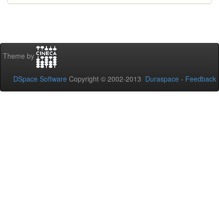
Theme by
DSpace Software
Copyright © 2002-2013
Duraspace
-
Feedback