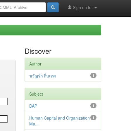
Sign on to:
Discover
Author
ขวัญรัก ถิ่นเทศ
1
Subject
DAP
1
Human Capital and Organization
1
Ma...