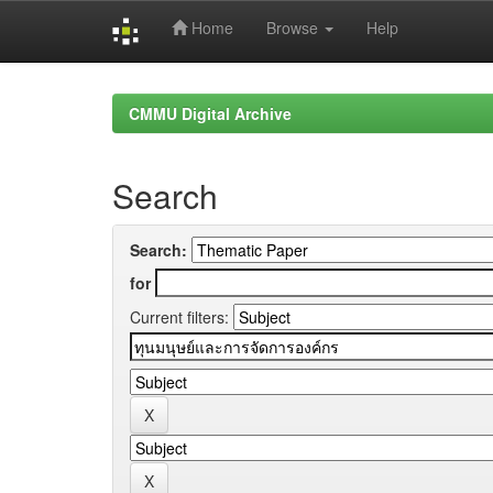
Home
Browse
Help
Skip
navigation
CMMU Digital Archive
Search
Search:
for
Current filters: