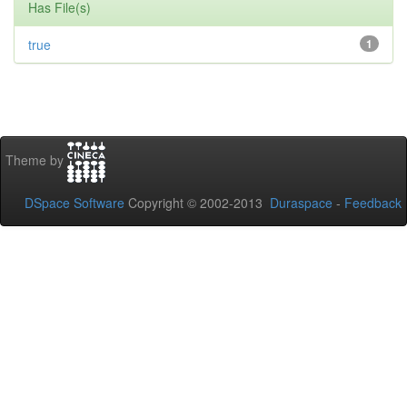
Has File(s)
true
1
Theme by
DSpace Software
Copyright © 2002-2013
Duraspace
-
Feedback