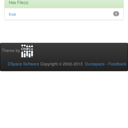
Has File(s)
true
1
Theme by
DSpace Software
Copyright © 2002-2013
Duraspace
-
Feedback