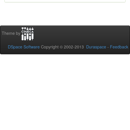
Theme by
DSpace Software
Copyright © 2002-2013
Duraspace
-
Feedback