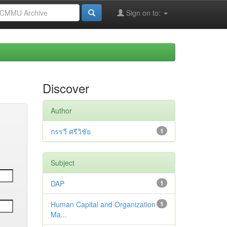
Sign on to:
Discover
Author
กรรวี ศรีวิชัย
1
Subject
DAP
1
Human Capital and Organization
1
Ma...