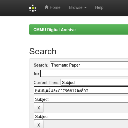
Home
Browse
Help
Skip
navigation
CMMU Digital Archive
Search
Search:
for
Current filters: