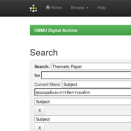
Home
Browse
Help
Skip
navigation
CMMU Digital Archive
Search
Search:
for
Current filters: