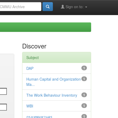
Sign on to:
Discover
Subject
DAP
1
Human Capital and Organization
1
Ma...
The Work Behaviour Inventory
1
WBI
1
กรุงเทพมหานคร
1