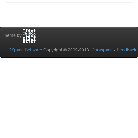
Theme by
DSpace Software
Copyright © 2002-2013
Duraspace
-
Feedback