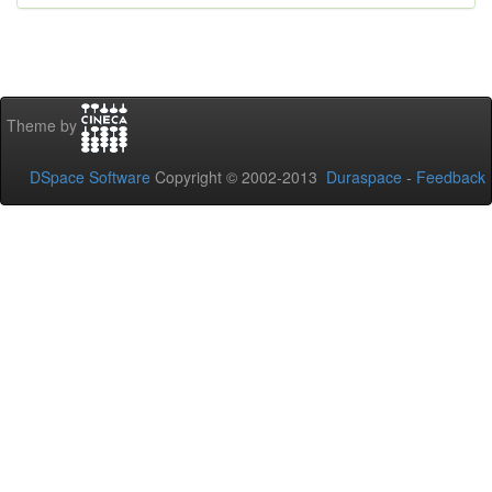
Theme by
DSpace Software
Copyright © 2002-2013
Duraspace
-
Feedback