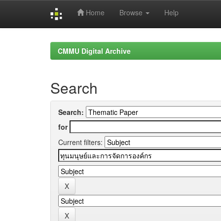
Home
Browse
Help
Skip
navigation
CMMU Digital Archive
Search
Search:
for
Current filters: