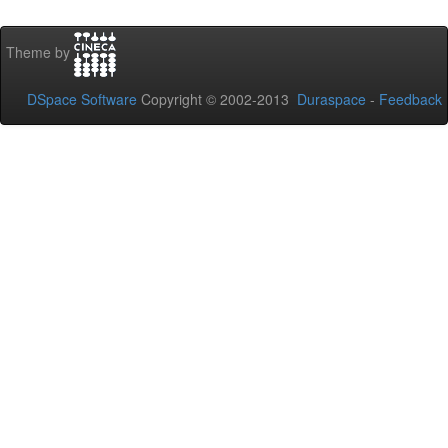
Theme by
DSpace Software
Copyright © 2002-2013
Duraspace
-
Feedback