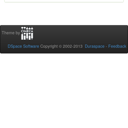
Theme by
DSpace Software
Copyright © 2002-2013
Duraspace
-
Feedback