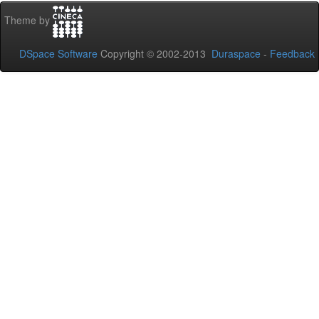
Theme by
DSpace Software
Copyright © 2002-2013
Duraspace
-
Feedback