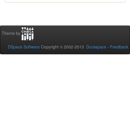
Theme by
DSpace Software
Copyright © 2002-2013
Duraspace
-
Feedback