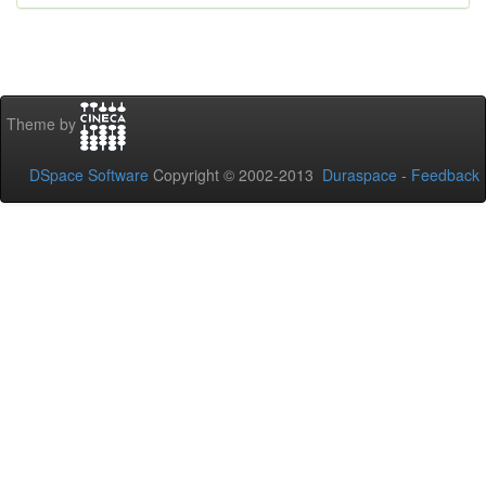
Theme by
DSpace Software
Copyright © 2002-2013
Duraspace
-
Feedback