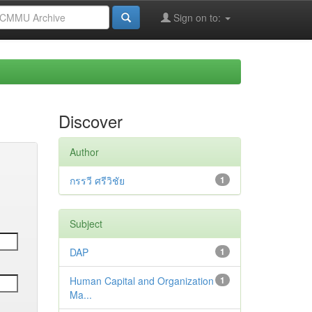
Sign on to:
Discover
Author
กรรวี ศรีวิชัย
1
Subject
DAP
1
Human Capital and Organization
1
Ma...