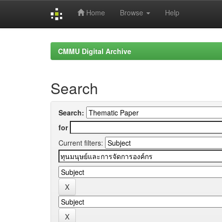
Home
Browse
Help
Skip
navigation
CMMU Digital Archive
Search
Search:
for
Current filters: