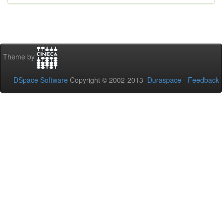
Theme by
DSpace Software
Copyright © 2002-2013
Duraspace
-
Feedback