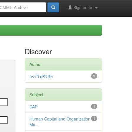
Sign on to:
Discover
Author
กรรวี ศรีวิชัย
1
Subject
DAP
1
Human Capital and Organization
1
Ma...