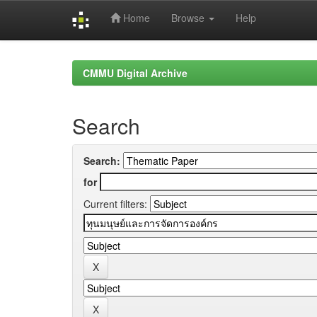
Home
Browse
Help
Skip
navigation
CMMU Digital Archive
Search
Search:
for
Current filters: