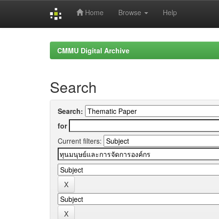
Home
Browse
Help
Skip
navigation
CMMU Digital Archive
Search
Search:
for
Current filters: