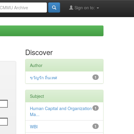
Sign on to:
Discover
Author
ขวัญรัก ถิ่นเทศ
1
Subject
Human Capital and Organization
1
Ma...
WBI
1