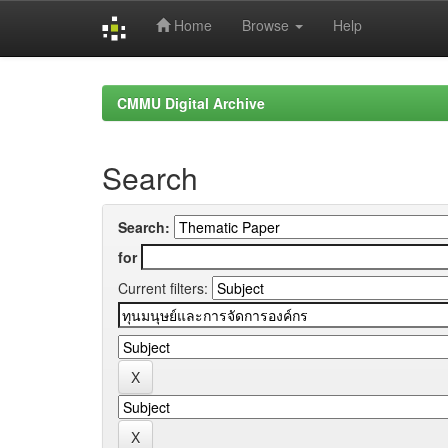
Home
Browse
Help
Skip
navigation
CMMU Digital Archive
Search
Search:
for
Current filters: