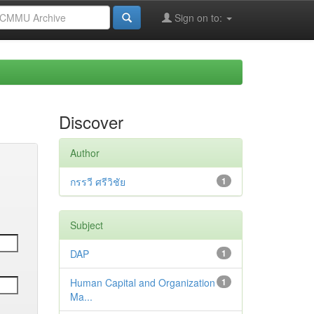
Sign on to:
Discover
Author
กรรวี ศรีวิชัย
1
Subject
DAP
1
Human Capital and Organization
1
Ma...