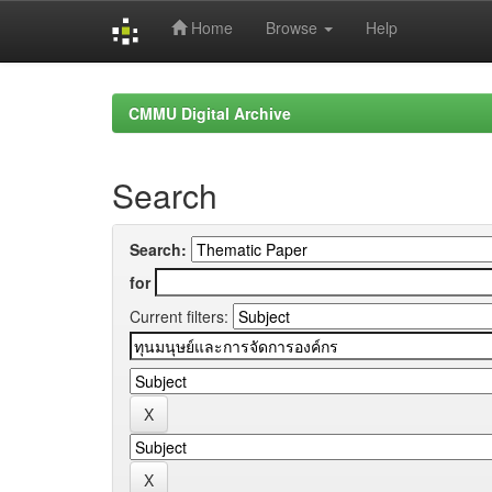
Home
Browse
Help
Skip
navigation
CMMU Digital Archive
Search
Search:
for
Current filters: