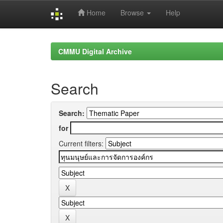
Home
Browse
Help
Skip
navigation
CMMU Digital Archive
Search
Search:
for
Current filters: