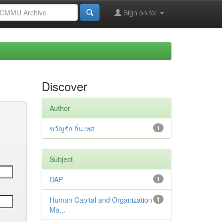
Sign on to:
Discover
Author
ขวัญรัก ถิ่นเทศ
1
Subject
DAP
1
Human Capital and Organization
1
Ma...