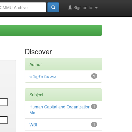
Sign on to:
Discover
Author
ขวัญรัก ถิ่นเทศ
1
Subject
Human Capital and Organization
1
Ma...
WBI
1