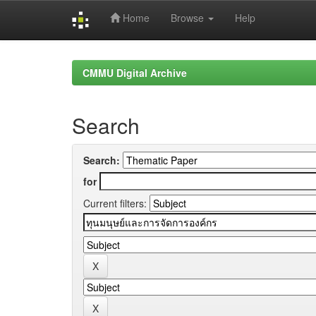
Home
Browse
Help
Skip
navigation
CMMU Digital Archive
Search
Search:
for
Current filters: