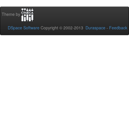
Theme by
DSpace Software
Copyright © 2002-2013
Duraspace
-
Feedback