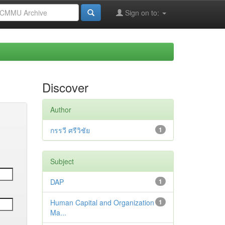
Sign on to:
Discover
Author
กรรวี ศรีวิชัย
1
Subject
DAP
1
Human Capital and Organization
1
Ma...