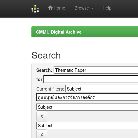
Home
Browse
Help
Skip
navigation
CMMU Digital Archive
Search
Search:
for
Current filters: