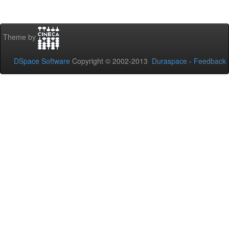
Theme by
DSpace Software
Copyright © 2002-2013
Duraspace
-
Feedback