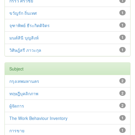
กรรวี ศรีวิชัย
1
ขวัญรัก ถิ่นเทศ
1
จุฑาพิพย์ ธีระกิตติจิตร
1
มนต์สินี บุญสิงห์
1
วิศิษฎ์สรี ภาวะกุล
1
Subject
กรุงเทพมหานคร
2
ทฤษฎีบุคลิกภาพ
2
ผู้จัดการ
2
The Work Behaviour Inventory
1
การขาย
1