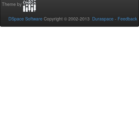
Theme by
DSpace Software
Copyright © 2002-2013
Duraspace
-
Feedback