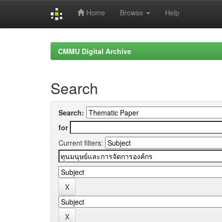
Home
Browse
Help
Skip
navigation
CMMU Digital Archive
Search
Search:
for
Current filters: