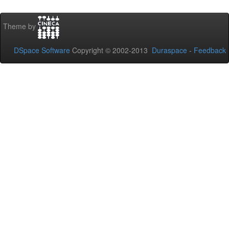
Theme by
DSpace Software
Copyright © 2002-2013
Duraspace
-
Feedback