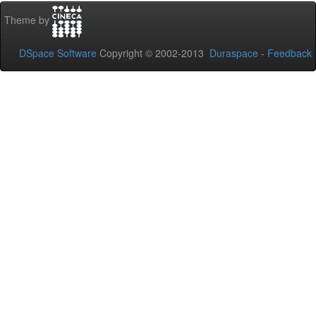
Theme by
DSpace Software
Copyright © 2002-2013
Duraspace
-
Feedback