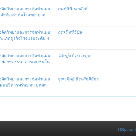
งจิตวิทยาและการจัดทำแผน
มนต์สินี บุญสิงห์
ะจำห้องผ่าตัดโรงพยาบาล
งจิตวิทยาและการจัดทำแผน
กรรวี ศรีวิชัย
 ประเภทธุรกิจโรงแรมระดับ 4
งจิตวิทยาและการจัดทำแผน
วิศิษฎ์สรี ภาวะกุล
อรายย่อยของธนาคารเอกชนใน
งจิตวิทยาและการจัดทำแผน
จุฑาพิพย์ ธีระกิตติจิตร
แผนบริหารทรัพยากรบุคคล
DSpace S