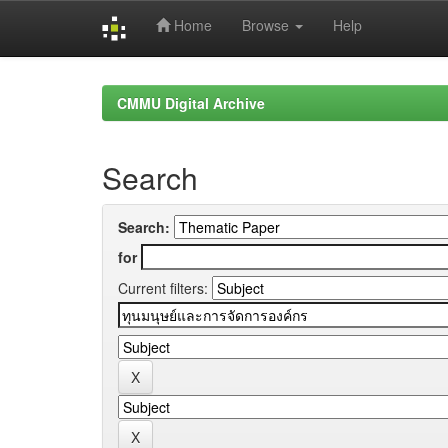
Home
Browse
Help
Skip
navigation
CMMU Digital Archive
Search
Search:
for
Current filters: