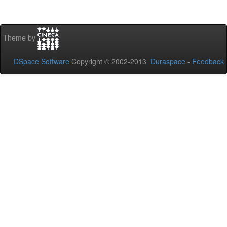
Theme by
DSpace Software
Copyright © 2002-2013
Duraspace
-
Feedback