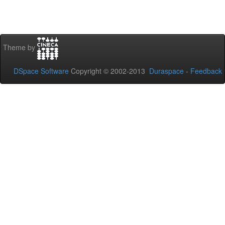
Theme by
DSpace Software
Copyright © 2002-2013
Duraspace
-
Feedback