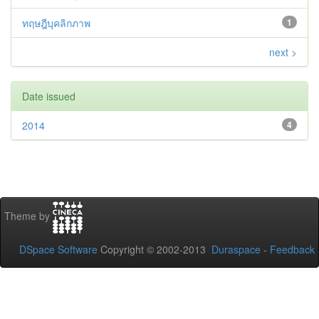
ทฤษฎีบุคลิกภาพ
1
next >
Date issued
2014
4
Theme by
DSpace Software
Copyright © 2002-2013
Duraspace
-
Feedback