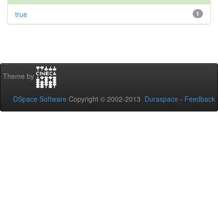
true
1
Theme by
DSpace Software
Copyright © 2002-2013
Duraspace
-
Feedback