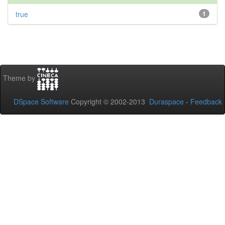
true
1
Theme by
DSpace Software
Copyright © 2002-2013
Duraspace
-
Feedback