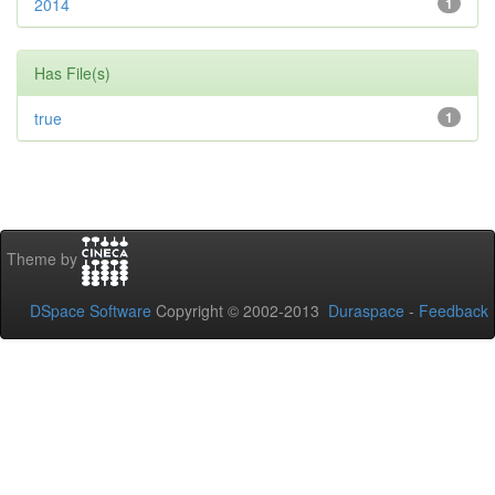
2014
1
Has File(s)
true
1
Theme by
DSpace Software
Copyright © 2002-2013
Duraspace
-
Feedback