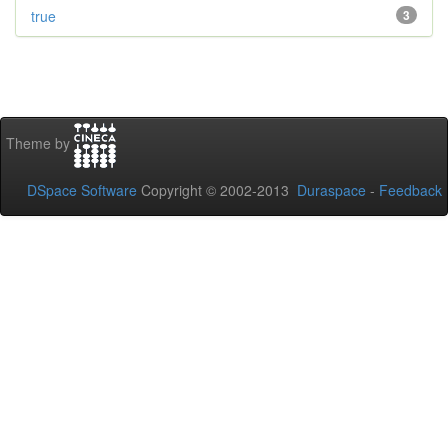
true
3
Theme by
DSpace Software
Copyright © 2002-2013
Duraspace
-
Feedback